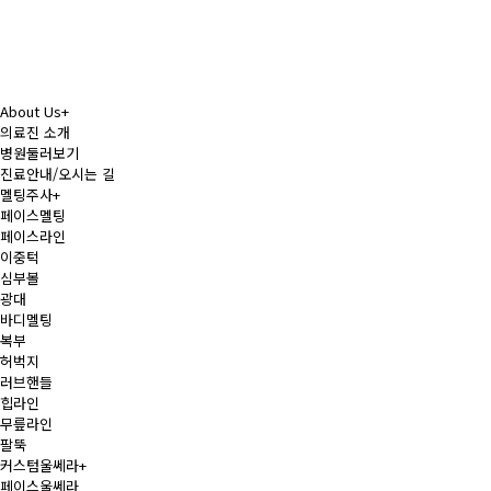
About Us
+
의료진 소개
병원둘러보기
진료안내/오시는 길
멜팅주사
+
페이스멜팅
페이스라인
이중턱
심부볼
광대
바디멜팅
복부
허벅지
러브핸들
힙라인
무릎라인
팔뚝
커스텀울쎄라
+
페이스울쎄라