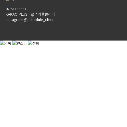
02-511-7773
KAKAO PLUS : @스케줄클리닉
Instagram @schedule_clinic