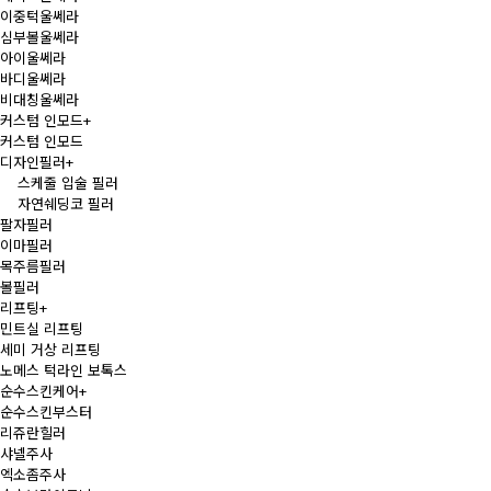
이중턱울쎄라
심부볼울쎄라
아이울쎄라
바디울쎄라
비대칭울쎄라
커스텀 인모드
+
커스텀 인모드
디자인필러
+
스케줄 입술 필러
자연쉐딩코 필러
팔자필러
이마필러
목주름필러
볼필러
리프팅
+
민트실 리프팅
세미 거상 리프팅
노메스 턱라인 보톡스
순수스킨케어
+
순수스킨부스터
리쥬란힐러
샤넬주사
엑소좀주사