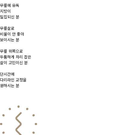
무릎에 유독
지방이
밀집되신 분
무릎살로
비율이 안 좋아
보이시는 분
무릎 위쪽으로
두툼하게 자리 잡은
살이 고민이신 분
단시간에
다리라인 교정을
원하시는 분