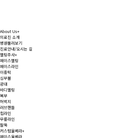
About Us
+
의료진 소개
병원둘러보기
진료안내/오시는 길
멜팅주사
+
페이스멜팅
페이스라인
이중턱
심부볼
광대
바디멜팅
복부
허벅지
러브핸들
힙라인
무릎라인
팔뚝
커스텀울쎄라
+
페이스울쎄라