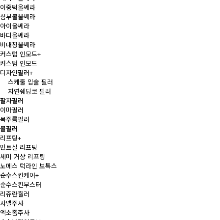
이중턱울쎄라
심부볼울쎄라
아이울쎄라
바디울쎄라
비대칭울쎄라
커스텀 인모드
+
커스텀 인모드
디자인필러
+
스케줄 입술 필러
자연쉐딩코 필러
팔자필러
이마필러
목주름필러
볼필러
리프팅
+
민트실 리프팅
세미 거상 리프팅
노메스 턱라인 보톡스
순수스킨케어
+
순수스킨부스터
리쥬란힐러
샤넬주사
엑소좀주사