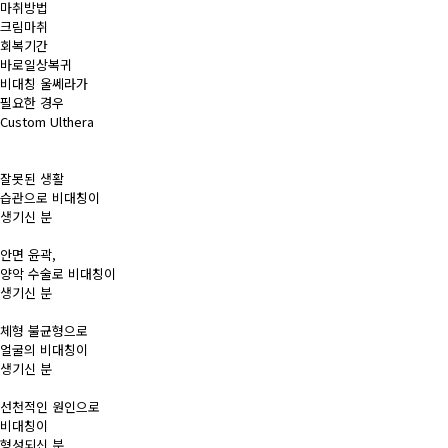
마취방법
크림마취
회복기간
바로일상복귀
비대칭 울쎄라가
필요한 경우
Custom Ulthera
잘못된 생활
습관으로 비대칭이
생기신 분
안면 윤곽,
양악 수술로 비대칭이
생기신 분
체형 불균형으로
얼굴의 비대칭이
생기신 분
선천적인 원인으로
비대칭이
형성되신 분