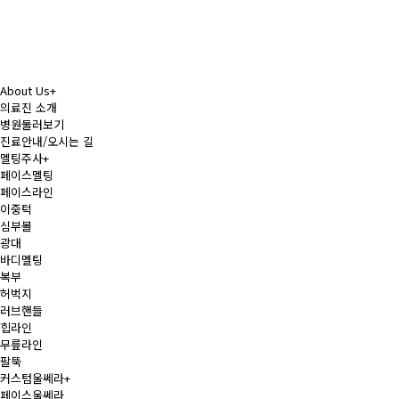
About Us
+
의료진 소개
병원둘러보기
진료안내/오시는 길
멜팅주사
+
페이스멜팅
페이스라인
이중턱
심부볼
광대
바디멜팅
복부
허벅지
러브핸들
힙라인
무릎라인
팔뚝
커스텀울쎄라
+
페이스울쎄라