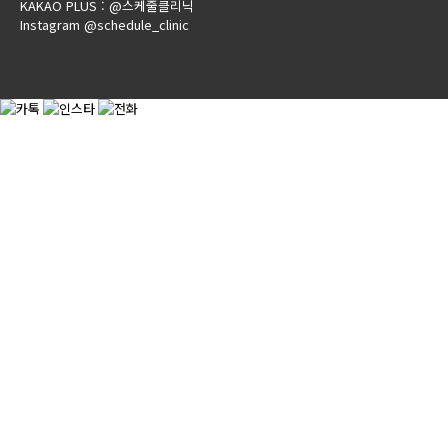
KAKAO PLUS : @스케줄클리닉
Instagram @schedule_clinic