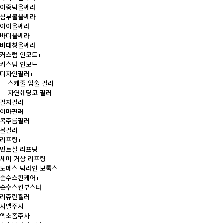
이중턱울쎄라
심부볼울쎄라
아이울쎄라
바디울쎄라
비대칭울쎄라
커스텀 인모드
+
커스텀 인모드
디자인필러
+
스케줄 입술 필러
자연쉐딩코 필러
팔자필러
이마필러
목주름필러
볼필러
리프팅
+
민트실 리프팅
세미 거상 리프팅
노메스 턱라인 보톡스
순수스킨케어
+
순수스킨부스터
리쥬란힐러
샤넬주사
엑소좀주사