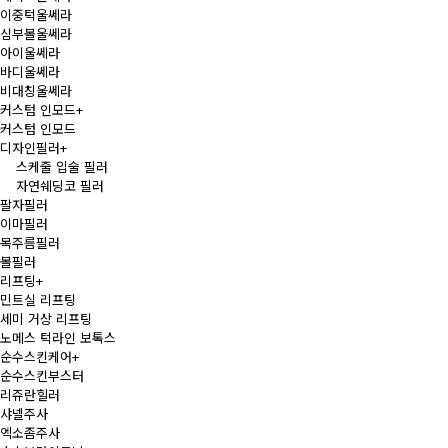
이중턱울쎄라
심부볼울쎄라
아이울쎄라
바디울쎄라
비대칭울쎄라
커스텀 인모드
+
커스텀 인모드
디자인필러
+
스케줄 입술 필러
자연쉐딩코 필러
팔자필러
이마필러
목주름필러
볼필러
리프팅
+
민트실 리프팅
세미 거상 리프팅
노메스 턱라인 보톡스
순수스킨케어
+
순수스킨부스터
리쥬란힐러
샤넬주사
엑소좀주사