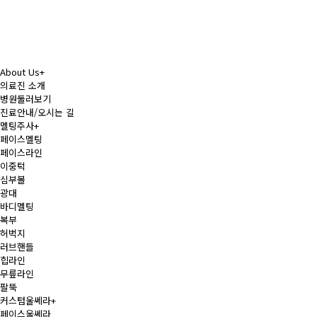
About Us
+
의료진 소개
병원둘러보기
진료안내/오시는 길
멜팅주사
+
페이스멜팅
페이스라인
이중턱
심부볼
광대
바디멜팅
복부
허벅지
러브핸들
힙라인
무릎라인
팔뚝
커스텀울쎄라
+
페이스울쎄라