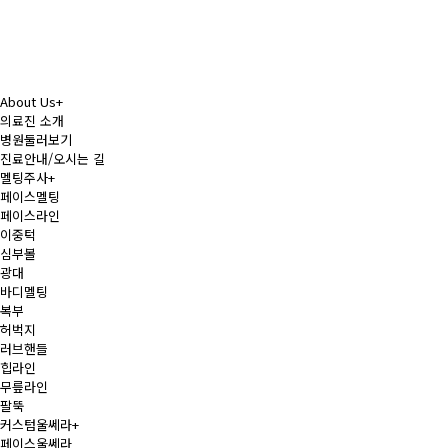
About Us
+
의료진 소개
병원둘러보기
진료안내/오시는 길
멜팅주사
+
페이스멜팅
페이스라인
이중턱
심부볼
광대
바디멜팅
복부
허벅지
러브핸들
힙라인
무릎라인
팔뚝
커스텀울쎄라
+
페이스울쎄라