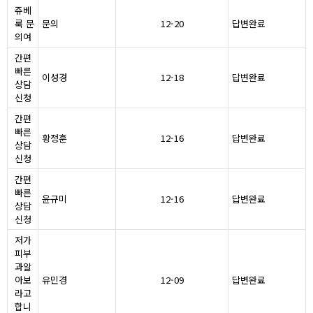
쥬베
룩 문
문의
12-20
답변완료
의여
간편
빠른
이성경
12-18
답변완료
상담
신청
간편
빠른
황정훈
12-16
답변완료
상담
신청
간편
빠른
윤규미
12-16
답변완료
상담
신청
저가
피부
과알
아보
유민경
12-09
답변완료
라고
합니