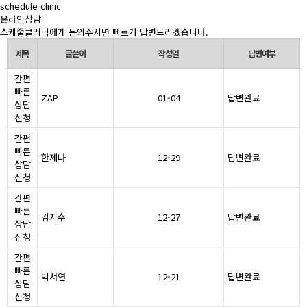
schedule clinic
온라인상담
스케줄클리닉에게 문의주시면 빠르게 답변드리겠습니다.
제목
글쓴이
작성일
답변여부
간편
빠른
ZAP
01-04
답변완료
상담
신청
간편
빠른
한제나
12-29
답변완료
상담
신청
간편
빠른
김지수
12-27
답변완료
상담
신청
간편
빠른
박서연
12-21
답변완료
상담
신청