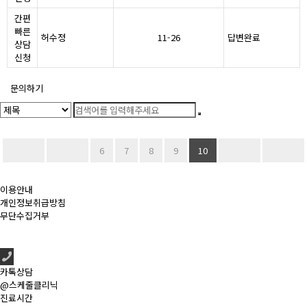
간편
빠른
허수정
11-26
답변완료
상담
신청
문의하기
6
7
8
9
10
이용안내
개인정보취급방침
무단수집거부
카톡상담
@스케줄클리닉
진료시간