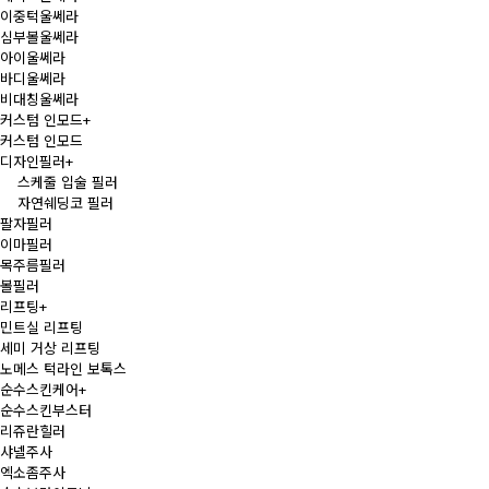
이중턱울쎄라
심부볼울쎄라
아이울쎄라
바디울쎄라
비대칭울쎄라
커스텀 인모드
+
커스텀 인모드
디자인필러
+
스케줄 입술 필러
자연쉐딩코 필러
팔자필러
이마필러
목주름필러
볼필러
리프팅
+
민트실 리프팅
세미 거상 리프팅
노메스 턱라인 보톡스
순수스킨케어
+
순수스킨부스터
리쥬란힐러
샤넬주사
엑소좀주사