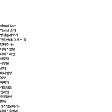
About Us
+
의료진 소개
병원둘러보기
진료안내/오시는 길
멜팅주사
+
페이스멜팅
페이스라인
이중턱
심부볼
광대
바디멜팅
복부
허벅지
러브핸들
힙라인
무릎라인
팔뚝
커스텀울쎄라
+
페이스울쎄라