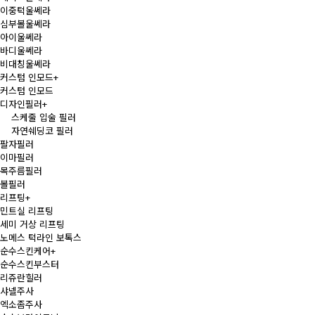
이중턱울쎄라
심부볼울쎄라
아이울쎄라
바디울쎄라
비대칭울쎄라
커스텀 인모드
+
커스텀 인모드
디자인필러
+
스케줄 입술 필러
자연쉐딩코 필러
팔자필러
이마필러
목주름필러
볼필러
리프팅
+
민트실 리프팅
세미 거상 리프팅
노메스 턱라인 보톡스
순수스킨케어
+
순수스킨부스터
리쥬란힐러
샤넬주사
엑소좀주사