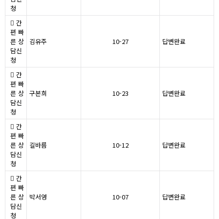
청
간
편 빠
른 상
김유주
10-27
답변완료
담신
청
간
편 빠
른 상
구본희
10-23
답변완료
담신
청
간
편 빠
른 상
길바름
10-12
답변완료
담신
청
간
편 빠
른 상
박서영
10-07
답변완료
담신
청