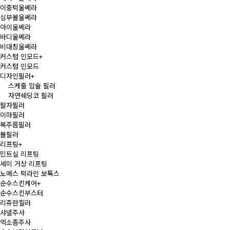
이중턱울쎄라
심부볼울쎄라
아이울쎄라
바디울쎄라
비대칭울쎄라
커스텀 인모드
+
커스텀 인모드
디자인필러
+
스케줄 입술 필러
자연쉐딩코 필러
팔자필러
이마필러
목주름필러
볼필러
리프팅
+
민트실 리프팅
세미 거상 리프팅
노메스 턱라인 보톡스
순수스킨케어
+
순수스킨부스터
리쥬란힐러
샤넬주사
엑소좀주사