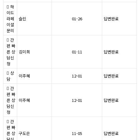
하
이드
라페
슬린
01-26
답변완료
이셜
문의
간
편 빠
른 상
김미희
01-11
답변완료
담신
청
상
이주혜
12-01
답변완료
담
간
편 빠
른 상
이주혜
12-01
답변완료
담신
청
간
편 빠
른 상
구도은
11-05
답변완료
담신