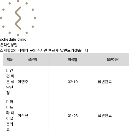
schedule clinic
온라인상담
스케줄클리닉에게 문의주시면 빠르게 답변드리겠습니다.
제목
글쓴이
작성일
답변여부
간
편 빠
른 상
이연주
02-10
답변완료
담신
청
하
이드
라 페
이수진
01-28
답변완료
이셜
문의
요