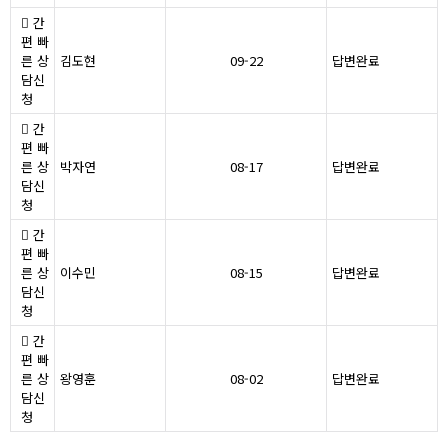
간
편 빠
른 상
김도현
09-22
답변완료
담신
청
간
편 빠
른 상
박자연
08-17
답변완료
담신
청
간
편 빠
른 상
이수민
08-15
답변완료
담신
청
간
편 빠
른 상
왕영훈
08-02
답변완료
담신
청