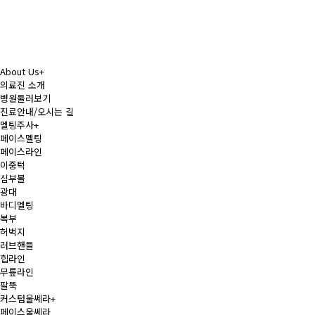
About Us
+
의료진 소개
병원둘러보기
진료안내/오시는 길
멜팅주사
+
페이스멜팅
페이스라인
이중턱
심부볼
광대
바디멜팅
복부
허벅지
러브핸들
힙라인
무릎라인
팔뚝
커스텀울쎄라
+
페이스울쎄라